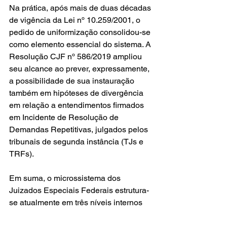
Na prática, após mais de duas décadas 
de vigência da Lei nº 10.259/2001, o 
pedido de uniformização consolidou-se 
como elemento essencial do sistema. A 
Resolução CJF nº 586/2019 ampliou 
seu alcance ao prever, expressamente, 
a possibilidade de sua instauração 
também em hipóteses de divergência 
em relação a entendimentos firmados 
em Incidente de Resolução de 
Demandas Repetitivas, julgados pelos 
tribunais de segunda instância (TJs e 
TRFs).
Em suma, o microssistema dos 
Juizados Especiais Federais estrutura-
se atualmente em três níveis internos 
(juízo de primeiro grau, Turma Recursal 
e TNU), admitindo, ainda, o manejo do 