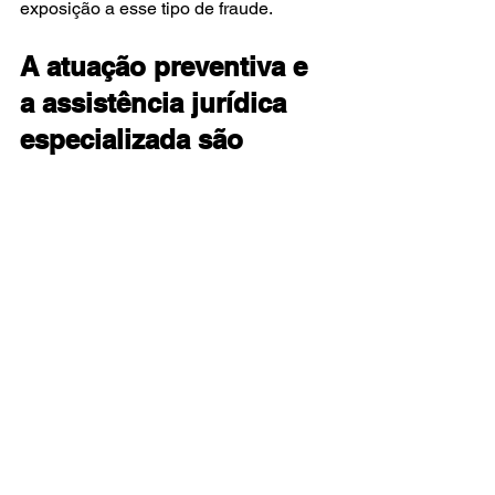
exposição a esse tipo de fraude.
A atuação preventiva e 
a assistência jurídica 
especializada são 
fundamentais
A crescente sofisticação das fraudes 
envolvendo empréstimos consignados 
demonstra que a simples consulta 
periódica ao benefício já não é 
suficiente para garantir a plena 
proteção dos segurados.
Em muitos casos, a identificação 
precoce das irregularidades é 
determinante para minimizar prejuízos 