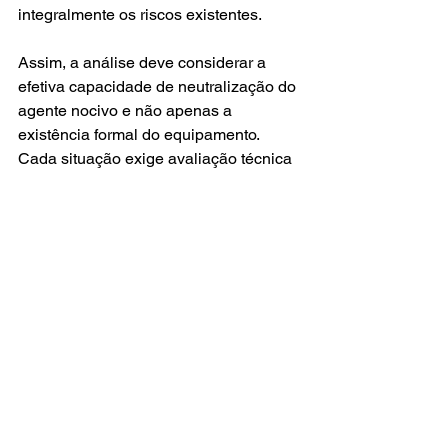
integralmente os riscos existentes.
Assim, a análise deve considerar a 
efetiva capacidade de neutralização do 
agente nocivo e não apenas a 
existência formal do equipamento. 
Cada situação exige avaliação técnica 
individualizada, considerando as 
características específicas da atividade 
desenvolvida.
A importância do 
planejamento 
previdenciário diante da 
complexidade das 
regras atuais