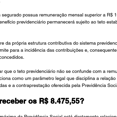
.
 segurado possua remuneração mensal superior a R$ 10
enefício previdenciário permanecerá sujeito ao teto esta
e da própria estrutura contributiva do sistema previdenciá
mite para a incidência das contribuições e, consequent
 concedidos.
ar que o teto previdenciário não se confunde com a rem
ciona como um parâmetro legal que disciplina a relação 
adas e a contraprestação oferecida pela Previdência Soci
eceber os R$ 8.475,55?
máximo da Previdência Social está diretamente relacion