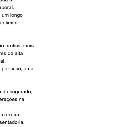
aboral.
 um longo 
o limite 
o profissionais 
es de alta 
al.
 por si só, uma 
a do segurado, 
terações na 
carreira 
sentadoria.