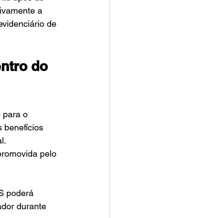
tivamente a 
videnciário de 
ntro do 
 para o 
 benefícios 
l.
promovida pelo 
SS poderá 
ador durante 