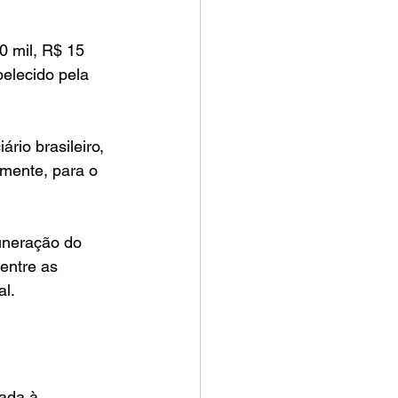
 mil, R$ 15 
belecido pela 
rio brasileiro, 
emente, para o 
uneração do 
entre as 
al.
ada à 