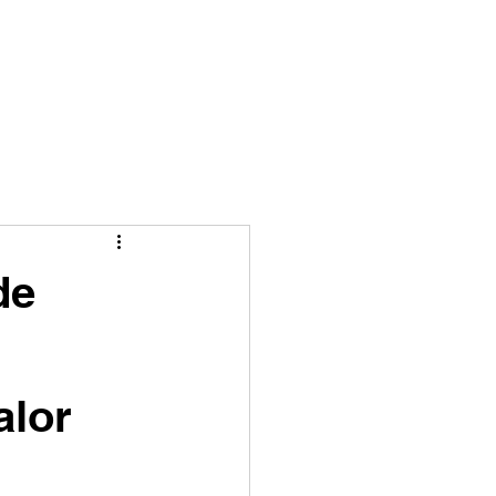
Fale conosco
Blog
de
alor