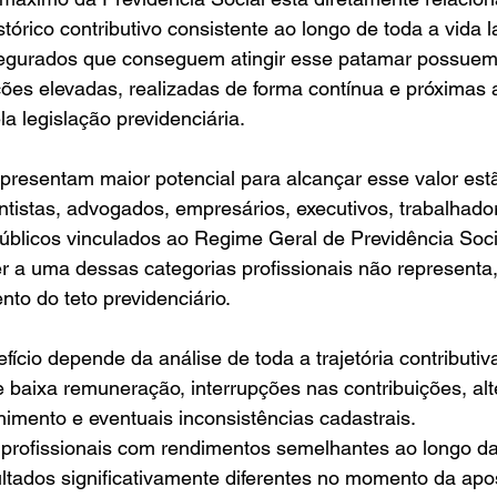
órico contributivo consistente ao longo de toda a vida l
segurados que conseguem atingir esse patamar possuem
ções elevadas, realizadas de forma contínua e próximas a
a legislação previdenciária.
apresentam maior potencial para alcançar esse valor estã
entistas, advogados, empresários, executivos, trabalhador
úblicos vinculados ao Regime Geral de Previdência Soci
r a uma dessas categorias profissionais não representa,
nto do teto previdenciário.
ício depende da análise de toda a trajetória contributiv
e baixa remuneração, interrupções nas contribuições, al
imento e eventuais inconsistências cadastrais.
 profissionais com rendimentos semelhantes ao longo da 
ltados significativamente diferentes no momento da apo