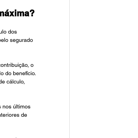
a máxima?
ulo dos 
pelo segurado 
ontribuição, o 
o do benefício.
e cálculo, 
 nos últimos 
teriores de 