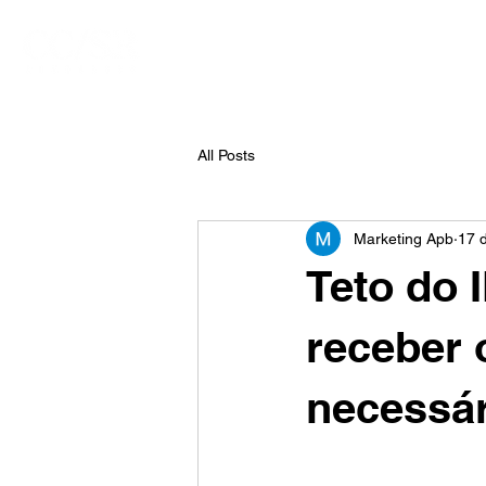
Início
Sobre nós
All Posts
Marketing Apb
17 d
Teto do
receber 
necessár