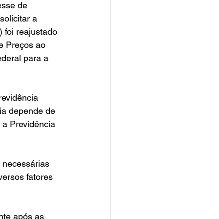
esse de 
licitar a 
 foi reajustado 
de Preços ao 
deral para a 
evidência 
ia depende de 
 a Previdência 
 necessárias 
versos fatores 
te após as 