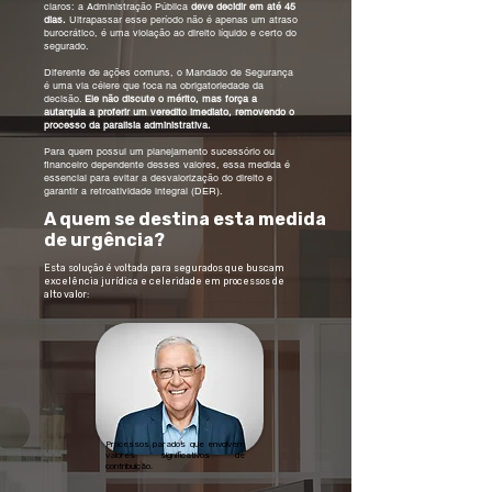
claros: a Administração Pública
deve decidir em até 45
dias.
Ultrapassar esse período não é apenas um atraso
burocrático, é uma violação ao direito líquido e certo do
segurado.
Diferente de ações comuns, o Mandado de Segurança
é uma via célere que foca na obrigatoriedade da
decisão.
Ele não discute o mérito, mas força a
autarquia a proferir um veredito imediato, removendo o
processo da paralisia administrativa.
Para quem possui um planejamento sucessório ou
financeiro dependente desses valores, essa medida é
essencial para evitar a desvalorização do direito e
garantir a retroatividade integral (DER).
A quem se destina esta medida
de urgência?
Esta solução é voltada para segurados que buscam
excelência jurídica e celeridade em processos de
alto valor:
Processos parados que envolvem
valores significativos de
contribuição.