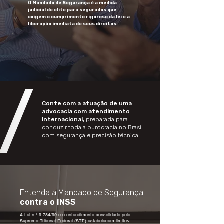
O Mandado de Segurança é a medida
judicial de elite para segurados que
exigem o cumprimento rigoroso da lei e a
liberação imediata de seus direitos.
Conte com a atuação de uma
advocacia com atendimento
internacional,
preparada para
conduzir toda a burocracia no Brasil
com segurança e precisão técnica.
Entenda a Mandado de Segurança
contra o INSS
A Lei n.º 9.784/99 e o entendimento consolidado pelo
Supremo Tribunal Federal (STF) estabelecem limites