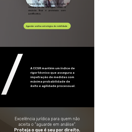
Casos onde toda a documentação
técnica já foi entregue, mas a
decisão final é protelada sem
justificativa.
Agendar análise estratégica de viabilidade
A CCSR mantém um índice de
rigor técnico que assegura a
impetração de medidas com
máxima probabilidade de
êxito e agilidade processual.
Excelência jurídica para quem não
aceita o "aguarde em análise".
Proteja o que é seu por direito.