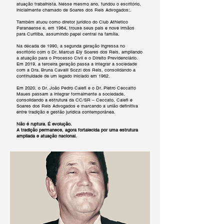
atuação trabalhista. Nesse mesmo ano, fundou o escritório,
inicialmente chamado de Soares dos Reis Advogados;.
Também atuou como diretor jurídico do Club Athletico
Paranaense e, em 1964, trouxe seus pais e nove irmãos
para Curitiba, assumindo papel central na família.
Na década de 1990, a segunda geração ingressa no
escritório com o Dr. Marcus Ely Soares dos Reis, ampliando
a atuação para o Processo Civil e o Direito Previdenciário.
Em 2019, a terceira geração passa a integrar a sociedade
com a Dra. Bruna Cavalli Sozzi dos Reis, consolidando a
continuidade de um legado iniciado em 1962.
Em 2020, o Dr. João Pedro Calefi e o Dr. Pietro Ceccatto
Maues passam a integrar formalmente a sociedade,
consolidando a estrutura da CC/SR – Ceccato, Calefi e
Soares dos Reis Advogados e marcando a união definitiva
entre tradição e gestão jurídica contemporânea.
Não é ruptura. É evolução.
A tradição permanece, agora fortalecida por uma estrutura
ampliada e atuação nacional.