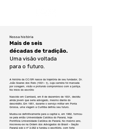
Nossa história
Mais de seis
décadas de tradição.
Uma visão voltada
para o futuro.
A história da CC/SR nasce da trajetória de seu fundador, Dr.
João Soares dos Reis (1931– †), cuja carreira foi marcada
por coragem, visão e profundo compromisso com a justiça.
No inicio do escrótio
Nascido em Cambará, em 8 de dezembro de 1931, decidiu
ainda jovem que seria advogado, mesmo diante do
descrédito. Em 1951, durante o serviço militar em Ponta
Grossa, uma viagem a Curitiba definiu seu futuro.
Mudou-se definitivamente para a capital e, em 1962, formou-
se pela então Universidade Católica do Paraná, hoje
Pontifícia Universidade Católica do Paraná. No mesmo ano,
inscreveu-se na Ordem dos Advogados do Brasil – Seção
Paraná sob o nº 3.052 e fundou o escritório, com forte