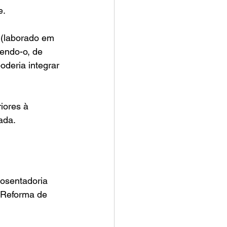
. 
 (laborado em 
endo-o, de 
deria integrar 
iores à 
ada.
osentadoria 
 Reforma de 