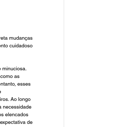
rreta mudanças 
ento cuidadoso 
 minuciosa. 
 como as 
ntanto, esses 
e 
ros. Ao longo 
à necessidade 
os elencados 
 expectativa de 