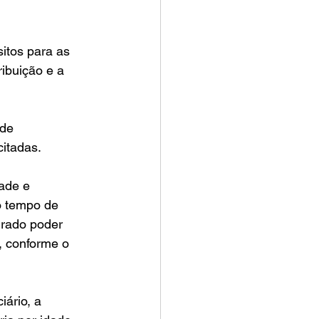
itos para as 
ibuição e a 
de 
itadas. 
ade e 
o tempo de 
urado poder 
, conforme o 
iário, a 