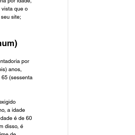
a por idade, 
vista que o 
seu site; 
mum)
ntadoria por 
is) anos, 
 65 (sessenta 
xigido 
o, a idade 
idade é de 60 
m disso, é 
gime de 