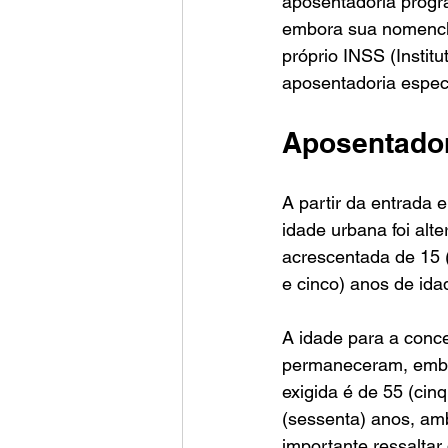
aposentadoria progr
embora sua nomencla
próprio INSS (Instit
aposentadoria espec
Aposentador
A partir da entrada 
idade urbana foi alt
acrescentada de 15 
e cinco) anos de ida
A idade para a conce
permaneceram, embor
exigida é de 55 (cin
(sessenta) anos, amb
importante ressaltar