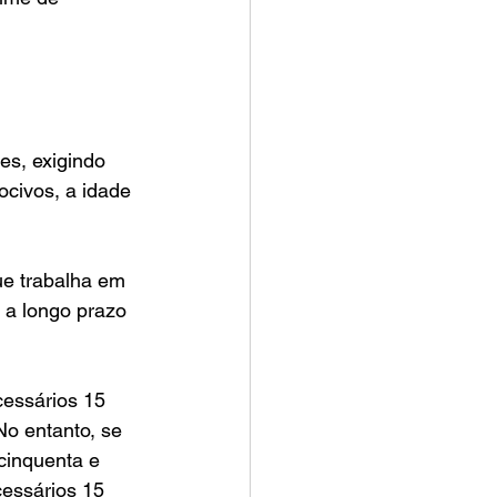
es, exigindo 
civos, a idade 
ue trabalha em 
a a longo prazo 
cessários 15 
No entanto, se 
cinquenta e 
cessários 15 