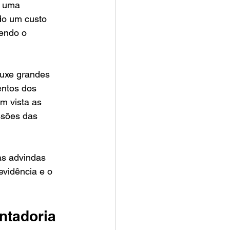
e uma 
do um custo 
endo o 
ouxe grandes 
ntos dos 
m vista as 
ssões das 
as advindas 
vidência e o 
ntadoria 