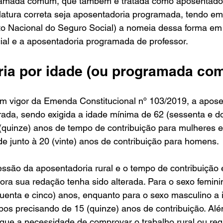
amada comum, que também é tratada como aposentadori
tura correta seja aposentadoria programada, tendo em 
uto Nacional do Seguro Social) a nomeia dessa forma em 
ial e a aposentadoria programada de professor.
ia por idade (ou programada co
em vigor da Emenda Constitucional nº 103/2019, a apose
erada, sendo exigida a idade mínima de 62 (sessenta e do
(quinze) anos de tempo de contribuição para mulheres e
de junto à 20 (vinte) anos de contribuição para homens.
ssão da aposentadoria rural e o tempo de contribuição e
a sua redação tenha sido alterada. Para o sexo feminin
quenta e cinco) anos, enquanto para o sexo masculino a 
os precisando de 15 (quinze) anos de contribuição. Alé
 que a necessidade de comprovar o trabalho rural ou re