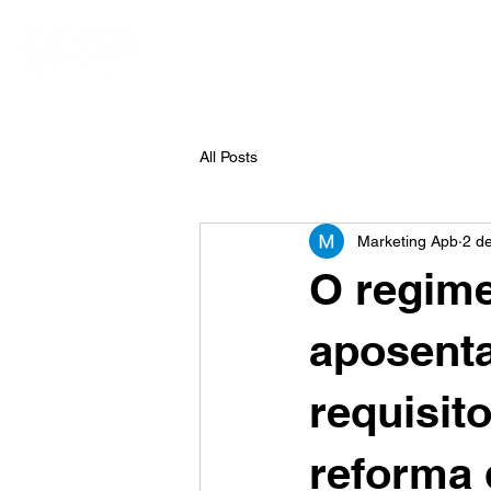
Início
Sobre nós
All Posts
Marketing Apb
2 de
O regim
aposenta
requisit
reforma 