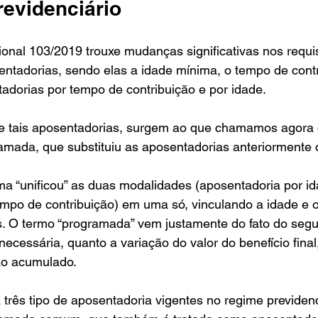
revidenciário
nal 103/2019 trouxe mudanças significativas nos requis
ntadorias, sendo elas a idade mínima, o tempo de contr
adorias por tempo de contribuição e por idade. 
de tais aposentadorias, surgem ao que chamamos agora 
mada, que substituiu as aposentadorias anteriormente c
a “unificou” as duas modalidades (aposentadoria por id
empo de contribuição) em uma só, vinculando a idade e 
s. O termo “programada” vem justamente do fato do seg
necessária, quanto a variação do valor do benefício final
ão acumulado. 
 três tipo de aposentadoria vigentes no regime previdenc